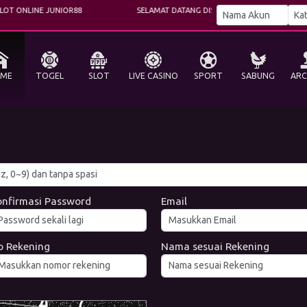
T ONLINE JUNIOR88
SELAMAT DATANG DISITUS JUDI SLOT ONLINE JUN
ME
TOGEL
SLOT
LIVE CASINO
SPORT
SABUNG
ARC
onfirmasi Password
Email
o Rekening
Nama sesuai Rekening