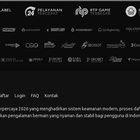
aftar
Login
FAQ
Kontak
erpercaya 2026 yang menghadirkan sistem keamanan modern, proses daft
rikan pengalaman bermain yang nyaman dan stabil bagi pengguna di Indon