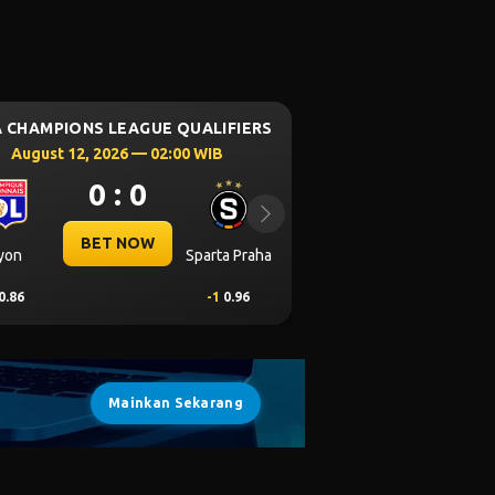
RS
UEFA CHAMPIONS LEAGUE QUALIFIERS
August 11, 2026 — 22:59 WIB
0 : 0
Next
BET NOW
Union Saint-
Bodo Glimt
Gilloise
9
0.75
0.77
-0.75
-0.95
Mainkan Sekarang