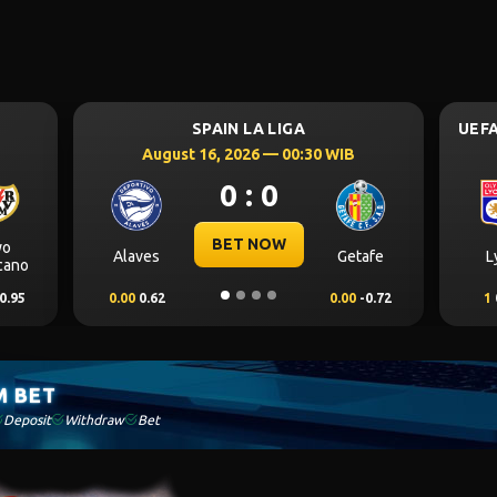
EAGUE QUALIFIERS
UEFA CHAMPIONS LEAGUE QUALIFIE
6 — 01:30 WIB
August 12, 2026 — 01:15 WIB
 0
0 : 0
NOW
BET NOW
Slovan
Fenerbahce
Mjallby
Bratislava
0.5
0.87
0.5
0.83
-0.5
0.9
M BET
Deposit
Withdraw
Bet