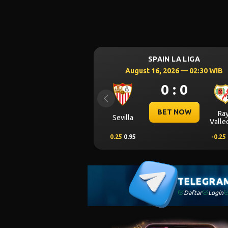
EFA CHAMPIONS LEAGUE QUALIFIERS
UEFA CHAMPIONS L
August 12, 2026 — 02:00 WIB
August 12, 202
0 : 0
0 :
Previous
BET NOW
BET 
SK Sturm
Lyon
Sparta Praha
Graz
1
0.86
-1
0.96
-0.5
0.95
TELEGRA
Daftar
Login