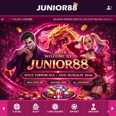
LOT ONLINE JUNIOR88
SELAMAT DATANG DISITUS JUDI SLOT ONLINE JUNIOR88
TOGEL
SLOT
LIVE CASINO
SPORT
ARCADE
SABU