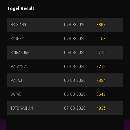
Togel Result
HK SIANG
07-08-2026
8867
SYDNEY
07-08-2026
0158
SINGAPORE
05-08-2026
0715
MALAYSIA
07-08-2026
7218
MACAU
06-08-2026
7894
QATAR
06-08-2026
6642
TOTO WUHAN
07-08-2026
4935