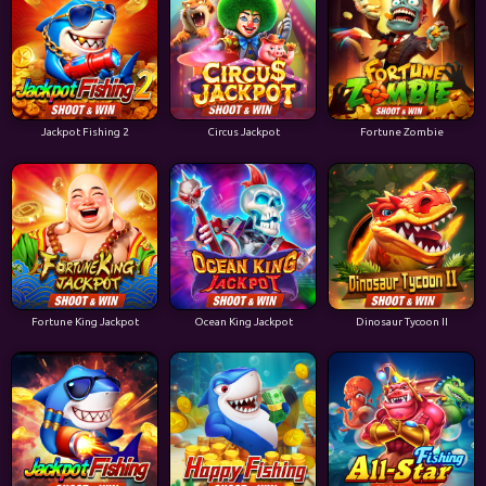
Jackpot Fishing 2
Circus Jackpot
Fortune Zombie
Fortune King Jackpot
Ocean King Jackpot
Dinosaur Tycoon II