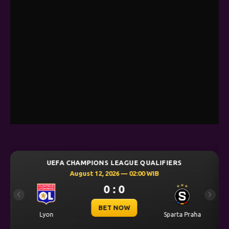
UEFA CHAMPIONS LEAGUE QUALIFIERS
August 12, 2026 — 01:30 WIB
0 : 0
Previous
Next
BET NOW
aha
SK Sturm Graz
Fenerbahce