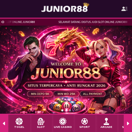
T ONLINE JUNIOR88
SELAMAT DATANG DISITUS JUDI SLOT ONLINE JUNIOR88
TOGEL
SLOT
LIVE CASINO
SPORT
ARCADE
SABU