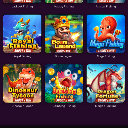
Jackpot Fishing
Happy Fishing
All-star Fishing
Royal Fishing
Boom Legend
Mega Fishing
Dinosaur Tycoon
Bombing Fishing
Dragon Fortune